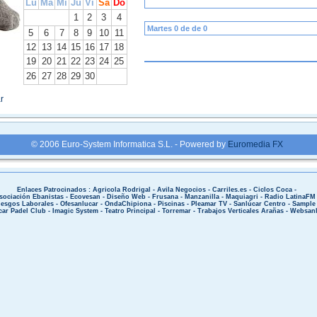
Lu
Ma
Mi
Ju
Vi
Sa
Do
1
2
3
4
Martes 0 de de 0
5
6
7
8
9
10
11
12
13
14
15
16
17
18
19
20
21
22
23
24
25
26
27
28
29
30
r
© 2006 Euro-System Informatica S.L. - Powered by
Euromedia FX
Enlaces Patrocinados :
Agricola Rodriga
l -
Avila Negocios
-
Carriles.es
-
Ciclos Coca
-
sociación Ebanistas
-
Ecovesan
-
Diseño Web
-
Frusana
-
Manzanilla
-
Maquiagri
-
Radio LatinaFM
iesgos Laborales
-
Ofesanlucar
-
OndaChipiona
-
Piscinas
-
Pleamar TV
-
Sanlúcar Centro -
Sample
car Padel Club
-
Imagic System
-
Teatro Principal
-
Torremar
-
Trabajos Verticales Arañas
-
Websanl