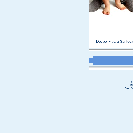
De, por y para Sanlúca
A
R
Sanlú