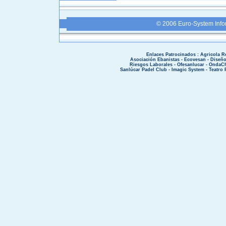
© 2006 Euro-System Info
Enlaces Patrocinados :
Agricola R
Asociación Ebanistas
-
Ecovesan
-
Diseñ
Riesgos Laborales
-
Ofesanlucar
-
OndaCh
Sanlúcar Padel Club
-
Imagic System
-
Teatro 