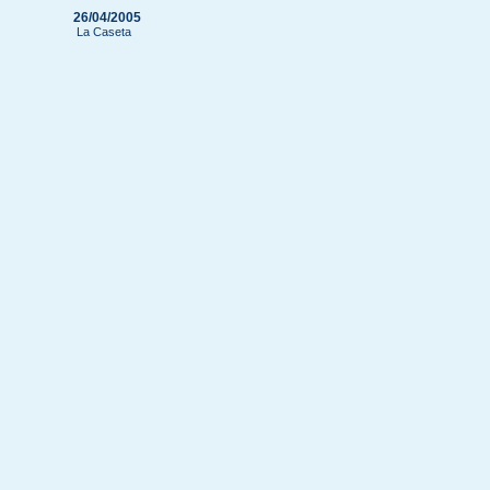
26/04/2005
La Caseta
26/04/2005
Ecos del Rocío