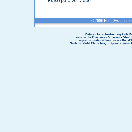
Pulse para ver video
© 2006 Euro-System Info
Enlaces Patrocinados :
Agricola R
Asociación Ebanistas
-
Ecovesan
-
Diseñ
Riesgos Laborales
-
Ofesanlucar
-
OndaCh
Sanlúcar Padel Club
-
Imagic System
-
Teatro 